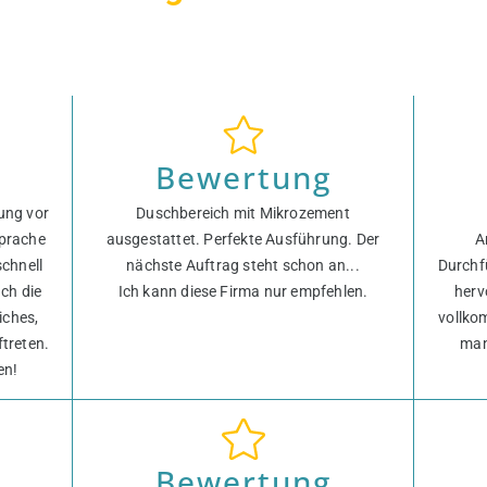
Bewertung
ung vor
Duschbereich mit Mikrozement
sprache
ausgestattet. Perfekte Ausführung. Der
A
chnell
nächste Auftrag steht schon an...
Durchf
ch die
Ich kann diese Firma nur empfehlen.
herv
iches,
vollko
ftreten.
man
en!
Bewertung