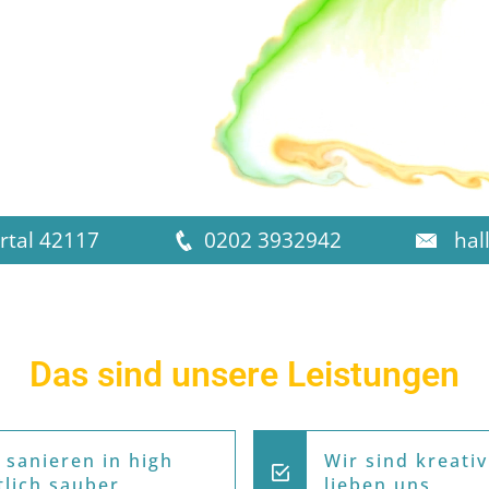
tal
42117
0202 3932942
hal
Das sind unsere Leistungen
 sanieren in high
Wir sind kreati
tlich sauber
lieben uns